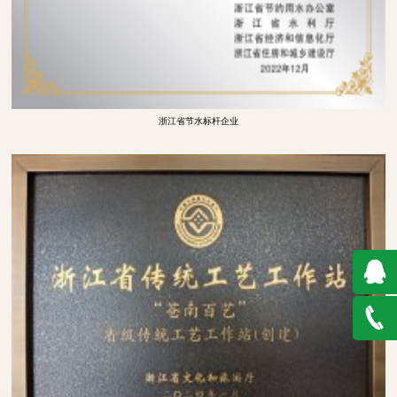
浙江省节水标杆企业
QQ在
线咨询
0577-